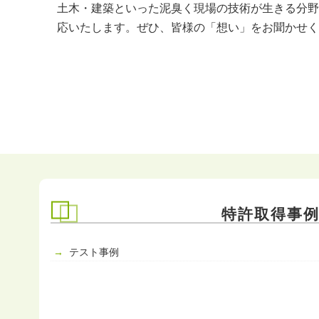
土木・建築といった泥臭く現場の技術が生きる分野
応いたします。ぜひ、皆様の「想い」をお聞かせく
投
稿
ナ
ビ
ゲ
ー
特許取得事
シ
ョ
テスト事例
ン